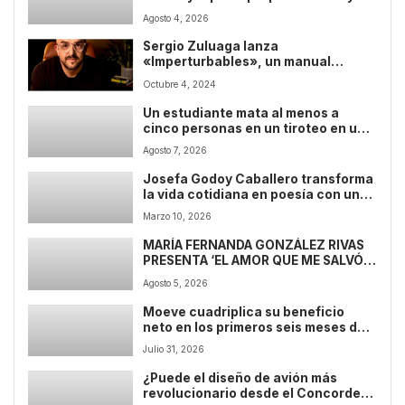
para prohibir la ‘compra
Agosto 4, 2026
especulativa’ vulnera la
Constitución
Sergio Zuluaga lanza
«Imperturbables», un manual
estoico para la vida moderna
Octubre 4, 2024
Un estudiante mata al menos a
cinco personas en un tiroteo en un
colegio de Tailandia
Agosto 7, 2026
Josefa Godoy Caballero transforma
la vida cotidiana en poesía con una
voz cercana y reflexiva
Marzo 10, 2026
MARÍA FERNANDA GONZÁLEZ RIVAS
PRESENTA ‘EL AMOR QUE ME SALVÓ’,
UNA NOVELA EMOTIVA Y
Agosto 5, 2026
TRANSFORMADORA SOBRE LAS
SEGUNDAS OPORTUNIDADES
Moeve cuadriplica su beneficio
neto en los primeros seis meses de
2026
Julio 31, 2026
¿Puede el diseño de avión más
revolucionario desde el Concorde