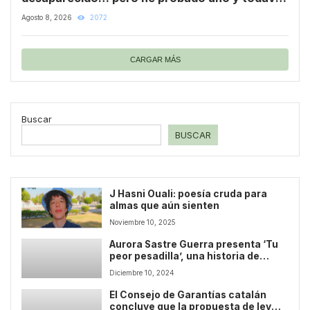
son útiles para algunas cosas
Agosto 8, 2026
2072
CARGAR MÁS
Buscar
BUSCAR
J Hasni Ouali: poesía cruda para
almas que aún sienten
Noviembre 10, 2025
Aurora Sastre Guerra presenta ‘Tu
peor pesadilla’, una historia de
romance y ficción
Diciembre 10, 2024
El Consejo de Garantías catalán
concluye que la propuesta de ley