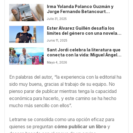
Irma Yolanda Polanco Guzmán y
Jorge Fernando Betancourt
publican una obra transformadora
Julio 31, 2025
sobre salud emocional y espiritual
Ester Álvarez Guillén desafía los
límites del género con una novela
que conmueve y transforma
Junio 11, 2025
Sant Jordi celebra la literatura que
conecta con la vida: Miguel Ángel
Cruz Álvarez presenta sus obras
Mayo 4, 2026
“Tropezar dos veces con la misma
piedra” y “Mirar hacia arriba cuando
llueve”
En palabras del autor, “la experiencia con la editorial ha
sido muy buena, gracias al trabajo de su equipo. No
pienso parar de publicar mientras tenga la capacidad
económica para hacerlo, y este camino se ha hecho
mucho más sencillo con ellos”.
Letrame se consolida como una opción eficaz para
quienes se preguntan
cómo publicar un libro
y