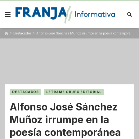
Skip
to
content
Destacados
Alfonso José Sánchez Muñoz irrumpe en la poesía contemporánea con una obra valiente y singular
DESTACADOS
LETRAME GRUPO EDITORIAL
Alfonso José Sánchez
Muñoz irrumpe en la
poesía contemporánea